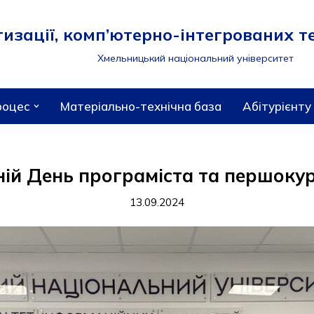
зації, комп’ютерно-інтегрованих те
Хмельницький національний університет
роцес
Матеріально-технічна база
Абітурієнту
тній День програміста та першоку
13.09.2024