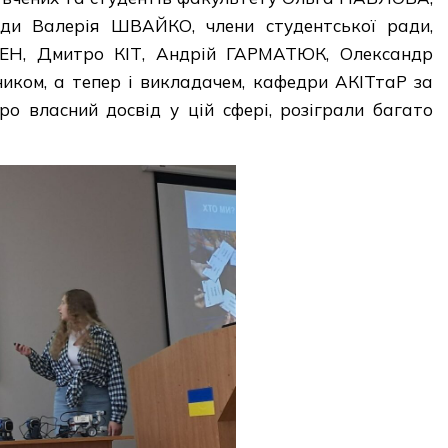
ади Валерія ШВАЙКО, члени студентської ради,
ИШЕН, Дмитро КІТ, Андрій ГАРМАТЮК, Олександр
иком, а тепер і викладачем, кафедри АКІТтаР за
ро власний досвід у цій сфері, розіграли багато