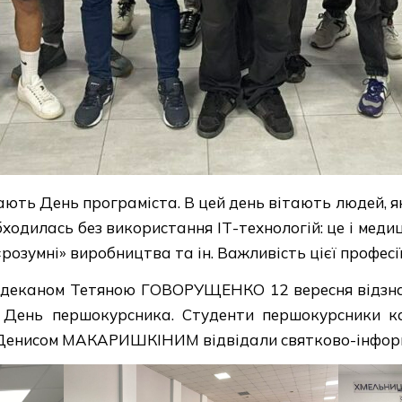
чають День програміста. В цей день вітають людей, 
бходилась без використання ІТ-технологій: це і медиц
«розумні» виробництва та ін. Важливість цієї професії,
з деканом Тетяною ГОВОРУЩЕНКО 12 вересня відзна
 День першокурсника. Студенти першокурсники ка
ом Денисом МАКАРИШКІНИМ відвідали святково-інформ