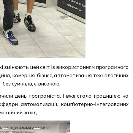
які змінюють цей світ із використанням програмного
ина, комерція, бізнес, автоматизація технологічних
 без сумнівів, є високою.
чили день програміста. І вже стало традицією на
федри автоматизації, комп’ютерно-інтегрованих
аційний захід.