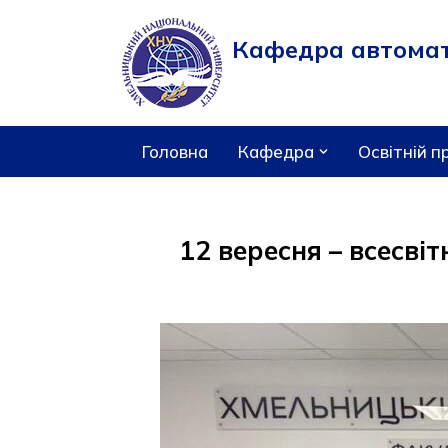
Кафедра автомати
Перейти
до
вмісту
Головна
Кафедра
Освітній п
12 вересня – всесві