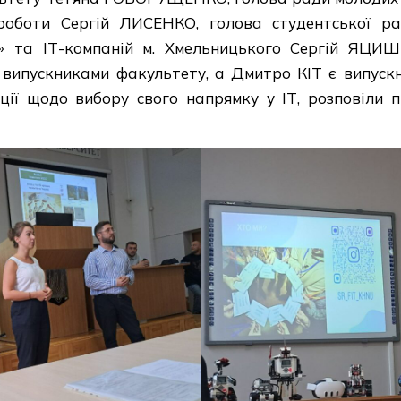
роботи Сергій ЛИСЕНКО, голова студентської р
о» та ІТ-компаній м. Хмельницького Сергій ЯЦ
ипускниками факультету, а Дмитро КІТ є випускн
ції щодо вибору свого напрямку у ІТ, розповіли п