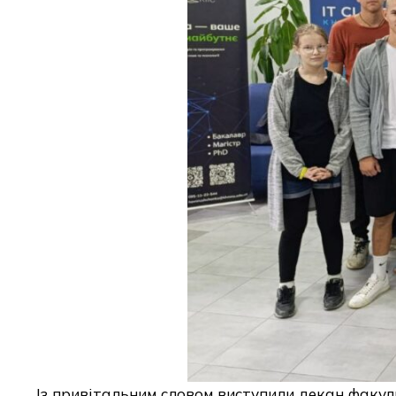
Із привітальним словом виступили декан фак