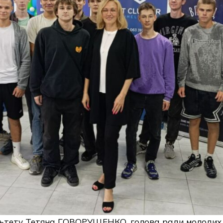
ультету Тетяна ГОВОРУЩЕНКО, голова ради молодих