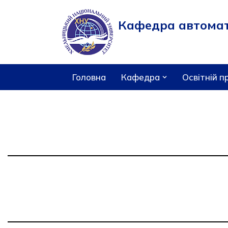
Кафедра автомати
Перейти
до
вмісту
Головна
Кафедра
Освітній п