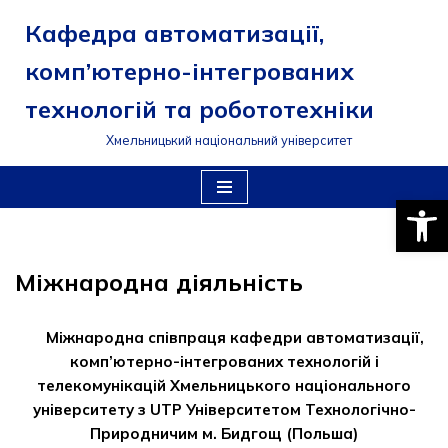
Кафедра автоматизації,
Перейти
комп’ютерно-інтегрованих
до
вмісту
технологій та робототехніки
Хмельницький національний університет
Відкри
Міжнародна діяльність
Міжнародна співпраця кафедри автоматизації,
комп’ютерно-інтегрованих технологій і
телекомунікацій Хмельницького національного
університету з UTP Університетом Технологічно-
Природничим м. Бидгощ (Польша)