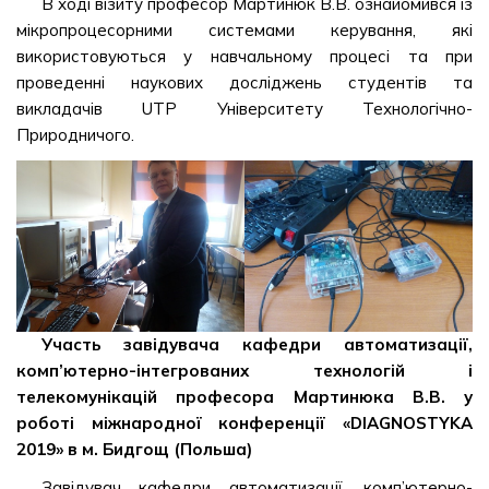
В ході візиту професор Мартинюк В.В. ознайомився із
мікропроцесорними системами керування, які
використовуються у навчальному процесі та при
проведенні наукових досліджень студентів та
викладачів UTP Університету Технологічно-
Природничого.
Участь завідувача кафедри автоматизації,
комп’ютерно-інтегрованих технологій і
телекомунікацій професора Мартинюка В.В. у
роботі міжнародної конференції «DIAGNOSTYKA
2019» в м. Бидгощ (Польша)
Завідувач кафедри автоматизації, комп’ютерно-