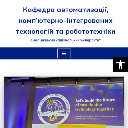
Кафедра автоматизації,
Перейти
комп’ютерно-інтегрованих
до
вмісту
технологій та робототехніки
Хмельницький національний університет
Відкри