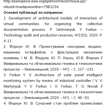
http://ieeexplore.ieee.org/xpl/mostRecentIssue.jsp?
reload=true&punumber=7581234
Основні публікації за напрямом:
1. Development of architectural models of interaction of
virtual communities for organizing the collective
documentation process. P Getmanyuk, Y Forkun –
Technology audit and production reserves, №2(51), 2020. P.
4-11
2. Форкун Ю. В. Проектування сенсорних людино-
машинних інтерфейсів з фільтрацією механічних
коливань / М. В. Федула, Ю. П. Кльоц, Ю.В. Форкун //
Вимірювальна та обчислювальна техніка в технологічних
процесах. – Хмельницький, 2020. – №1. – С. 127 –131.
3. Forkun Y. V. Architecture of solar panel intelligent
monitoring system by means of industrial controller / V. V.
Martynyuk, Y. V. Forkun, I. V. Forkun, T. O. Novak //
Вимірювальна та обчислювальна техніка в технологічних
процесах. – Хмельницький, 2020. – №1. – С. 46 –51.
4. Форкун Ю. В. Сучасний стан проблем промислових