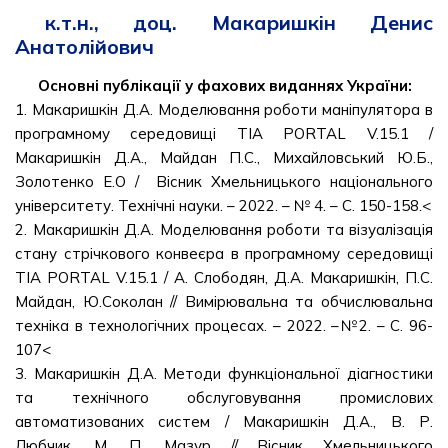
к.т.н., доц. Макаришкін Денис
Анатолійович
Основні публікації у фахових виданнях України:
1. Макаришкін Д.А. Моделювання роботи маніпулятора в
програмному середовищі TIA PORTAL V.15.1 /
Макаришкін Д.А., Майдан П.С., Михайловський Ю.Б.,
Золотенко Е.О / Вісник Хмельницького національного
університету. Технічні науки. – 2022. – № 4. – С. 150-158.<
2. Макаришкін Д.А. Моделювання роботи та візуалізація
стану стрічкового конвеєра в програмному середовищі
TIA PORTAL V.15.1 / А. Слободян, Д.А. Макаришкін, П.С.
Майдан, Ю.Соколан // Вимірювальна та обчислювальна
техніка в технологічних процесах. – 2022. –№2. – С. 96-
107<
3. Макаришкін Д.А. Методи функціональної діагностики
та технічного обслуговування промислових
автоматизованих систем / Макаришкін Д.А., В. Р.
Любчик, М. П. Мазур // Вісник Хмельницького