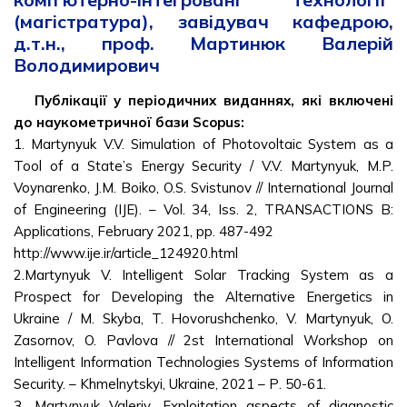
(магістратура), завідувач кафедрою,
д.т.н., проф. Мартинюк Валерій
Володимирович
Публікації у періодичних виданнях, які включені
до наукометричної бази Scopus:
1. Martynyuk V.V. Simulation of Photovoltaic System as a
Tool of a State’s Energy Security / V.V. Martynyuk, M.P.
Voynarenko, J.M. Boiko, O.S. Svistunov // International Journal
of Engineering (IJE). – Vol. 34, Iss. 2, TRANSACTIONS B:
Applications, February 2021, pp. 487-492
http://www.ije.ir/article_124920.html
2.Martynyuk V. Intelligent Solar Tracking System as a
Prospect for Developing the Alternative Energetics in
Ukraine / M. Skyba, T. Hovorushchenko, V. Martynyuk, O.
Zasornov, O. Pavlova // 2st International Workshop on
Intelligent Information Technologies Systems of Information
Security. – Khmelnytskyi, Ukraine, 2021 – Р. 50-61.
3. Martynyuk Valeriy. Exploitation aspects of diagnostic