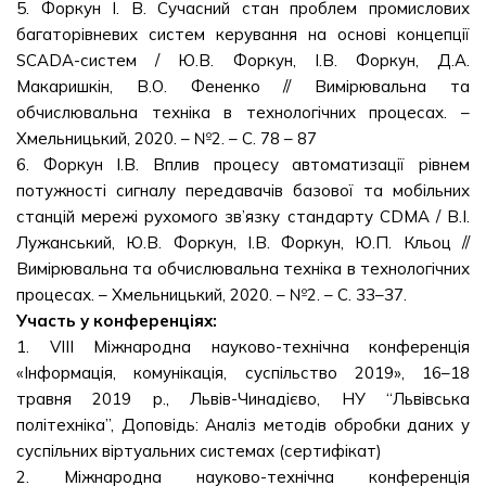
5. Форкун І. В. Сучасний стан проблем промислових
багаторівневих систем керування на основі концепції
SCADA-систем / Ю.В. Форкун, І.В. Форкун, Д.А.
Макаришкін, В.О. Фененко // Вимірювальна та
обчислювальна техніка в технологічних процесах. –
Хмельницький, 2020. – №2. – С. 78 – 87
6. Форкун І.В. Вплив процесу автоматизації рівнем
потужності сигналу передавачів базової та мобільних
станцій мережі рухомого зв’язку стандарту CDMA / В.І.
Лужанський, Ю.В. Форкун, І.В. Форкун, Ю.П. Кльоц //
Вимірювальна та обчислювальна техніка в технологічних
процесах. – Хмельницький, 2020. – №2. – С. 33–37.
Участь у конференціях:
1. VІІІ Міжнародна науково-технічна конференція
«Інформація, комунікація, суспільство 2019», 16–18
травня 2019 р., Львів-Чинадієво, НУ “Львівська
політехніка”, Доповідь: Аналіз методів обробки даних у
суспільних віртуальних системах (сертифікат)
2. Міжнародна науково-технічна конференція