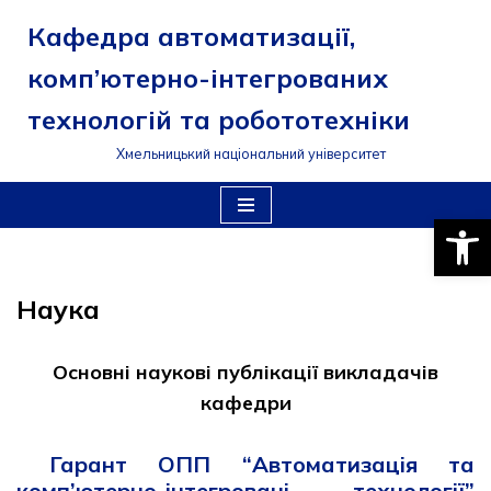
Кафедра автоматизації,
Перейти
комп’ютерно-інтегрованих
до
вмісту
технологій та робототехніки
Хмельницький національний університет
Відкри
Наука
Основні наукові публікації викладачів
кафедри
Гарант ОПП “Автоматизація та
комп’ютерно-інтегровані технології”