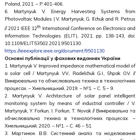
Poland, 2021. – Р.401-406.
6. Martynyuk V. Energy Harvesting Systems from
Photovoltaic Modules | V. Martynyuk, G. Il’chuk and R. Petrus
th
// 2021 IEEE 12
International Conference on Electronics and
Information Technologies (ELIT), 2021, pp. 138-143, doi:
10.1109/ELIT53502.2021.9501130.
https://ieeexplore.ieee.org/document/9501130
Основні публікації у фахових виданнях України
1. Martynyuk V. Improved impedance mathematical model of
a solar cell / Martynyuk V.V., Radelchuk G.I., Shpak O.V. //
Вимірювальна та обчислювальна техніка в технологічних
процесах. – Хмельницький, 2019. – №1. – С. 5 – 9.
2. Martynyuk V. Architecture of solar panel intelligent
monitoring system by means of industrial controller / V.
Martynyuk, Y. Forkun, I. Forkun, T. Novak // Вимірювальна та
обчислювальна техніка в технологічних процесах. –
Хмельницький, 2020. – №1. – С. 46 – 51.
3. Мартинюк В.В. Системний аналіз та моделювання