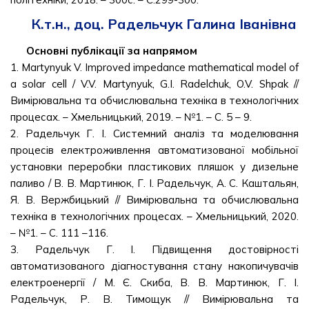
К.т.н., доц. Радельчук Галина Іванівна
Основні публікації за напрямом
1. Martynyuk V. Improved impedance mathematical model of
a solar cell / V.V. Martynyuk, G.I. Radelchuk, O.V. Shpak //
Вимірювальна та обчислювальна техніка в технологічних
процесах. – Хмельницький, 2019. – №1. – С. 5 – 9.
2. Радельчук Г. І. Системний аналіз та моделювання
процесів електроживлення автоматизованої мобільної
установки переробки пластикових пляшок у дизельне
паливо / В. В. Мартинюк, Г. І. Радельчук, А. С. Каштальян,
Я. В. Вержбицький // Вимірювальна та обчислювальна
техніка в технологічних процесах. – Хмельницький, 2020.
– №1. – С. 111 –116.
3. Радельчук Г. І. Підвищення достовірності
автоматизованого діагностування стану накопичувачів
електроенергії / М. Є. Скиба, В. В. Мартинюк, Г. І.
Радельчук, Р. В. Тимощук // Вимірювальна та