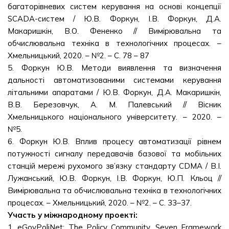
багаторівневих систем керування на основі концепції
SCADA-систем / Ю.В. Форкун, І.В. Форкун, Д.А.
Макаришкін, В.О. Фененко // Вимірювальна та
обчислювальна техніка в технологічних процесах. –
Хмельницький, 2020. – №2. – С. 78 – 87
5. Форкун Ю.В. Методи виявлення та визначення
дальності автоматизованими системами керування
літальними апаратами / Ю.В. Форкун, Д.А. Макаришкін,
В.В. Березовчук, А. М. Палевський // Вісник
Хмельницького національного університету. – 2020. –
№5.
6. Форкун Ю.В. Вплив процесу автоматизації рівнем
потужності сигналу передавачів базової та мобільних
станцій мережі рухомого зв’язку стандарту CDMA / В.І.
Лужанський, Ю.В. Форкун, І.В. Форкун, Ю.П. Кльоц //
Вимірювальна та обчислювальна техніка в технологічних
процесах. – Хмельницький, 2020. – №2. – С. 33–37.
Участь у міжнародному проекті:
1. eGovPoliNet: The Policy Community. Seven Framework