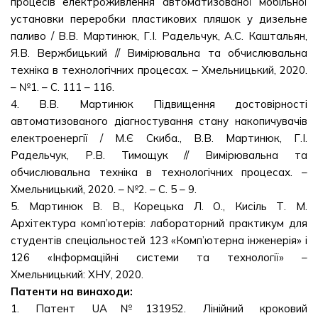
процесів електроживлення автоматизованої мобільної
установки переробки пластикових пляшок у дизельне
паливо / В.В. Мартинюк, Г.І. Радельчук, А.С. Каштальян,
Я.В. Вержбицький // Вимірювальна та обчислювальна
техніка в технологічних процесах. – Хмельницький, 2020.
– №1. – С. 111 – 116.
4. В.В. Мартинюк Підвищення достовірності
автоматизованого діагностування стану накопичувачів
електроенергії / М.Є Скиба., В.В. Мартинюк, Г.І.
Радельчук, Р.В. Тимощук // Вимірювальна та
обчислювальна техніка в технологічних процесах. –
Хмельницький, 2020. – №2. – С. 5 – 9.
5. Мартинюк В. В., Корецька Л. О., Кисіль Т. М.
Архітектура комп’ютерів: лабораторний практикум для
студентів спеціальностей 123 «Комп’ютерна інженерія» і
126 «Інформаційні системи та технології» –
Хмельницький: ХНУ, 2020.
Патенти на винаходи:
1. Патент UA№131952. Лінійний кроковий