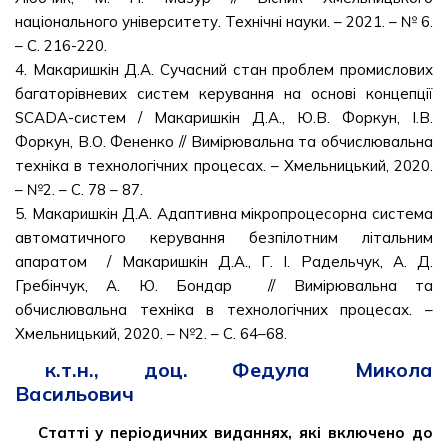
національного університету. Технічні науки. – 2021. – № 6.
– С. 216-220.
4. Макаришкін Д.А. Сучасний стан проблем промислових
багаторівневих систем керування на основі концепції
SCADA-систем / Макаришкін Д.А., Ю.В. Форкун, І.В.
Форкун, В.О. Фененко // Вимірювальна та обчислювальна
техніка в технологічних процесах. – Хмельницький, 2020.
– №2. – С. 78 – 87.
5. Макаришкін Д.А. Адаптивна мікропроцесорна система
автоматичного керування безпілотним літальним
апаратом / Макаришкін Д.А., Г. І. Радельчук, А. Д.
Гребінчук, А. Ю. Бондар // Вимірювальна та
обчислювальна техніка в технологічних процесах. –
Хмельницький, 2020. – №2. – С. 64–68.
к.т.н., доц. Федула Микола
Васильович
Статті у періодичних виданнях, які включено до