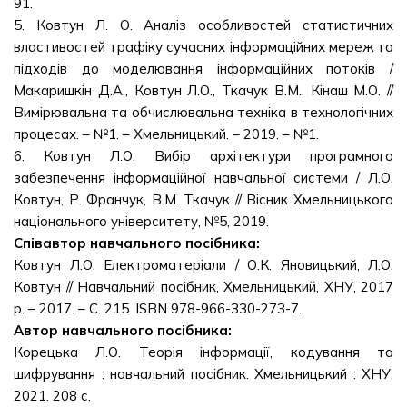
91.
5. Ковтун Л. О. Аналіз особливостей статистичних
властивостей трафіку сучасних інформаційних мереж та
підходів до моделювання інформаційних потоків /
Макаришкін Д.А., Ковтун Л.О., Ткачук В.М., Кінаш М.О. //
Вимірювальна та обчислювальна техніка в технологічних
процесах. – №1. – Хмельницький. – 2019. – №1.
6. Ковтун Л.О. Вибір архітектури програмного
забезпечення інформаційної навчальної системи / Л.О.
Ковтун, Р. Франчук, В.М. Ткачук // Вісник Хмельницького
національного університету, №5, 2019.
Співавтор навчального посібника:
Ковтун Л.О. Електроматеріали / О.К. Яновицький, Л.О.
Ковтун // Навчальний посібник, Хмельницький, ХНУ, 2017
р. – 2017. – С. 215. ISBN 978-966-330-273-7.
Автор навчального посібника:
Корецька Л.О. Теорія інформації, кодування та
шифрування : навчальний посібник. Хмельницький : ХНУ,
2021. 208 с.