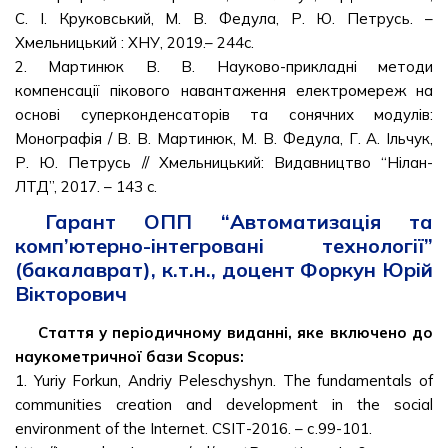
С. І. Круковський, М. В. Федула, Р. Ю. Петрусь. –
Хмельницький : ХНУ, 2019.– 244c.
2. Мартинюк В. В. Науково-прикладні методи
компенсації пікового навантаження електромереж на
основі суперконденсаторів та сонячних модулів:
Монографія / В. В. Мартинюк, М. В. Федула, Г. А. Ільчук,
Р. Ю. Петрусь // Хмельницький: Видавництво “Нілан-
ЛТД”, 2017. – 143 c.
Гарант ОПП “Автоматизація та
комп’ютерно-інтегровані технології”
(бакалаврат), к.т.н., доцент Форкун Юрій
Вікторович
Стаття у періодичному виданні, яке включено до
наукометричної бази Scopus:
1. Yuriy Forkun, Andriy Peleschyshyn. The fundamentals of
communities creation and development in the social
environment of the Internet. CSІТ-2016. – с.99-101.