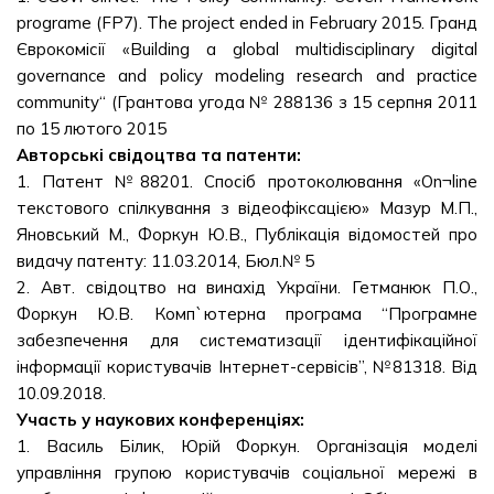
programe (FP7). The project ended in February 2015. Гранд
Єврокомісії «Building a global multidisciplinary digital
governance and policy modeling research and practice
community“ (Грантова угода № 288136 з 15 серпня 2011
по 15 лютого 2015
Авторські свідоцтва та патенти:
1. Патент №88201. Спосіб протоколювання «On¬line
текстового спілкування з відеофіксацією» Мазур М.П.,
Яновський М., Форкун Ю.В., Публікація відомостей про
видачу патенту: 11.03.2014, Бюл.№ 5
2. Авт. свідоцтво на винахід України. Гетманюк П.О.,
Форкун Ю.В. Комп`ютерна програма “Програмне
забезпечення для систематизації ідентифікаційної
інформації користувачів Інтернет-сервісів”, №81318. Від
10.09.2018.
Участь у наукових конференціях:
1. Василь Білик, Юрій Форкун. Організація моделі
управління групою користувачів соціальної мережі в