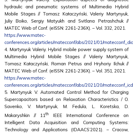
hydraulic and pneumatic systems of Multimedia Hybrid
Mobile Stages // Tomasz Kałaczyński, Valeriy Martynyuk,
Juliy Boiko, Sergiy Matyukh and Svitlana Petrashchuk //
MATEC Web of Conf. (eISSN: 2261-236X). – Vol. 332, 2021.
https://www.matec-
conferences.org/articles/matecconf/abs/2021/01/matecconf
4. Martynyuk Valeriy. Hybrid mobile power supply system of
Multimedia Hybrid Mobile Stages // Valeriy Martynyuk,
Tomasz Kałaczyński, Roman Petrus and Hryhoriy Ilchuk //
MATEC Web of Conf. (eISSN: 2261-236X). – Vol. 351, 2021.
https://www.matec-
conferences.org/articles/matecconf/abs/2021/20/matecconf
5. Martynyuk V. Automated Control Method for Charging
Supercapacitors based on Relaxation Characteristics / O.
Savenko, V. Martynyuk, M. Fedula, L. Koretska, D.
th
Makaryshkin // 11
IEEE International Conference on
Intelligent Data Acquisition and Computing Systems:
Technology and Applications (IDAACS’2021). – Cracow,