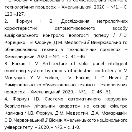
технологічних процесах. – Хмельницький, 2020. – №1. – С.
123 –127.
2. Форкун І. В. Дослідження метрологічних
характеристик автоматизованого засобу
вимірювального контролю вологості паперу / Л.О.
Корецька, І.В. Форкун, Д.М. Медзатий // Вимірювальна та
обчислювальна техніка в технологічних процесах. –
Хмельницький, 2020. – №1. – С. 41 –46.
3. Forkun I. V. Architecture of solar panel intelligent
monitoring system by means of industrial controller / V. V.
Martynyuk, Y. V. Forkun, I. V. Forkun, T. O. Novak //
Вимірювальна та обчислювальна техніка в технологічних
процесах. – Хмельницький, 2020. – №1. – С. 46 –51.
4. Форкун І.В. Система автоматичного керування
безпілотним літальним апаратом на основі фільтра
Калмана / І.В. Форкун, Д.М. Медзатий, Д.А. Макаришкін,
О.В. Червонецький // Вісник Хмельницького національного
університету. – 2020. – №5. – с. 1-8.