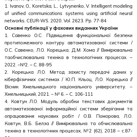
1. Ivanov, O., Koretska, L., Lytvynenko, V. Intelligent modeling
of unified communications systems using artificial neural
networks. CEUR-WS. 2020. Vol. 2623. Pp. 77-84
Основні публікації у фахових виданнях України
1. Савенко О.С. Підвищення функціональної безпеки
протипожежного контуру автоматизованої системи /
О.С. Савенко, Л.О. Корецька, Д.М. Хома // Вимірювальна
таобчислювальна техніка в технологічних процесах. –
2022. –№2. – С. 88-95
2. Корецька Л.О. Метод захисту передачі даних у
кіберфізичних системах / Ю.П. Кльоц, Л.О. Корецька //
Вісник Хмельницького національного університету. –
Хмельницький, 2021. – № 6. – С. 106-111
4. Ковтун Л.О. Модуль обробки текстових документів
автоматизованої інформаційної системи зберігання та
опрацювання наукових робіт / О.В. Поморова, Л.О.
Ковтун, В.Б. Белза // Вимірювальна та обчислювальна
техніка в технологічних процесах, №2 (62), 2018 – с.87-