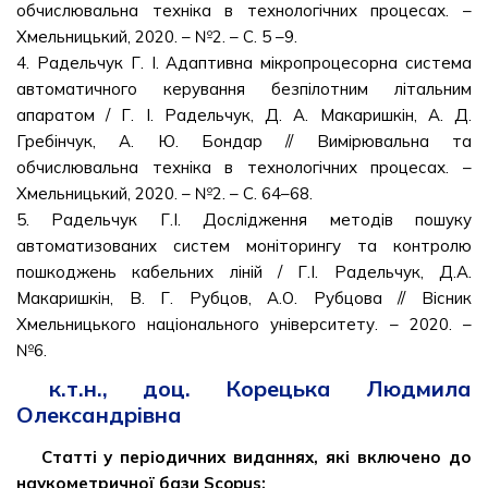
обчислювальна техніка в технологічних процесах. –
Хмельницький, 2020. – №2. – С. 5 –9.
4. Радельчук Г. І. Адаптивна мікропроцесорна система
автоматичного керування безпілотним літальним
апаратом / Г. І. Радельчук, Д. А. Макаришкін, А. Д.
Гребінчук, А. Ю. Бондар // Вимірювальна та
обчислювальна техніка в технологічних процесах. –
Хмельницький, 2020. – №2. – С. 64–68.
5. Радельчук Г.І. Дослідження методів пошуку
автоматизованих систем моніторингу та контролю
пошкоджень кабельних ліній / Г.І. Радельчук, Д.А.
Макаришкін, В. Г. Рубцов, А.О. Рубцова // Вісник
Хмельницького національного університету. – 2020. –
№6.
к.т.н., доц. Корецька Людмила
Олександрівна
Статті у періодичних виданнях, які включено до
наукометричної бази Scopus: