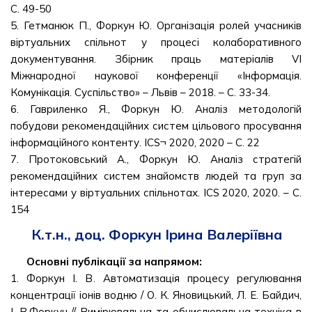
С. 49-50
5. Гетманюк П., Форкун Ю. Організація ролей учасників
віртуальних спільнот у процесі колаборативного
документування. Збірник праць матеріалів VI
Міжнародної наукової конференції «Інформація.
Комунікація. Суспільство» – Львів – 2018. – С. 33-34.
6. Гавриленко Я., Форкун Ю. Аналіз методологій
побудови рекомендаційних систем цільового просування
інформаційного контенту. ICS¬ 2020, 2020 – С. 22
7. Протоковський А., Форкун Ю. Аналіз стратегій
рекомендаційних систем знайомств людей та груп за
інтересами у віртуальних спільнотах. ICS 2020, 2020. – С.
154
К.т.н., доц. Форкун Ірина Валеріївна
Основні публікації за напрямом:
1. Форкун І. В. Автоматизація процесу регулювання
концентрації іонів водню / О. К. Яновицький, Л. Е. Байдич,
І. В.Форкун // Вимірювальна та обчислювальна техніка в