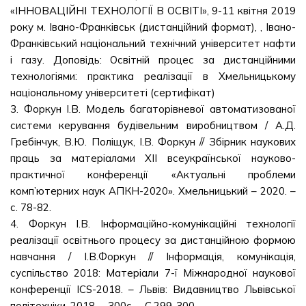
«ІННОВАЦІЙНІ ТЕХНОЛОГІЇ В ОСВІТІ», 9-11 квітня 2019
року м. Івано-Франківськ (дистанційний формат), , Івано-
Франківський національний технічний університет нафти
і газу. Доповідь: Освітній процес за дистанційними
технологіями: практика реалізації в Хмельницькому
національному університеті (сертифікат)
3. Форкун І.В. Модель багаторівневої автоматизованої
системи керування будівельним виробництвом / А.Д.
Гребінчук, В.Ю. Поліщук, І.В. Форкун // Збірник наукових
праць за матеріалами XII всеукраїнської науково-
практичної конференції «Актуальні проблеми
комп’ютерних наук АПКН-2020». Хмельницький – 2020. –
с. 78-82.
4. Форкун І.В. Інформаційно-комунікаційні технології
реалізації освітнього процесу за дистанційною формою
навчання / І.В.Форкун // Інформація, комунікація,
суспільство 2018: Матеріали 7-ї Міжнародної наукової
конференції ICS-2018. – Львів: Видавництво Львівської
політехніки, 2018. – 300с. – С.299-300.