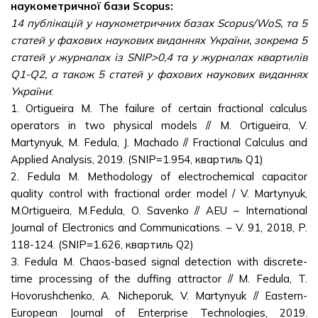
наукометричної бази Scopus:
14 публікацій у наукометричних базах Scopus/WoS, та 5
статей у фахових наукових виданнях України, зокрема 5
статей у журналах із
SNIP
>0,4
та у журналах квартилів
Q
1-
Q
2,
а також 5 статей у фахових наукових виданнях
України
:
1. Ortigueira M. The failure of certain fractional calculus
operators in two physical models // M. Ortigueira, V.
Martynyuk, M. Fedula, J. Machado // Fractional Calculus and
Applied Analysis, 2019. (SNIP=1.954, квартиль Q1)
2. Fedula M. Methodology of electrochemical capacitor
quality control with fractional order model / V. Martynyuk,
M.Ortigueira, M.Fedula, O. Savenko // AEU – International
Journal of Electronics and Communications. – V. 91, 2018, P.
118-124. (SNIP=1.626, квартиль Q2)
3. Fedula M. Chaos-based signal detection with discrete-
time processing of the duffing attractor // M. Fedula, T.
Hovorushchenko, A. Nicheporuk, V. Martynyuk // Eastern-
European Journal of Enterprise Technologies, 2019.