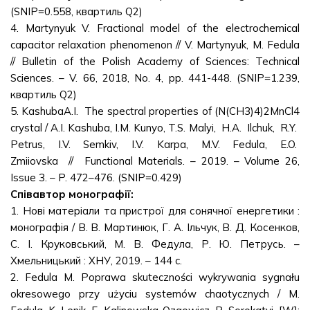
(SNIP=0.558, квартиль Q2)
4. Martynyuk V. Fractional model of the electrochemical
capacitor relaxation phenomenon // V. Martynyuk, M. Fedula
// Bulletin of the Polish Academy of Sciences: Technical
Sciences. – V. 66, 2018, No. 4, pp. 441-448. (SNIP=1.239,
квартиль Q2)
5. KashubaA.I. The spectral properties of (N(CH3)4)2MnCl4
crystal / A.I. Kashuba, I.M. Kunyo, T.S. Malyi, H.A. Ilchuk, R.Y.
Petrus, I.V. Semkiv, I.V. Karpa, M.V. Fedula, E.O.
Zmiiovska // Functional Materials. – 2019. – Volume 26,
Issue 3. – P. 472–476. (SNIP=0.429)
Співавтор монографії:
1. Нові матеріали та пристрої для сонячної енергетики :
монографія / В. В. Мартинюк, Г. А. Ільчук, В. Д. Косенков,
С. І. Круковський, М. В. Федула, Р. Ю. Петрусь. –
Хмельницький : ХНУ, 2019. – 144 c.
2. Fedula M. Poprawa skuteczności wykrywania sygnału
okresowego przy użyciu systemów chaotycznych / M.