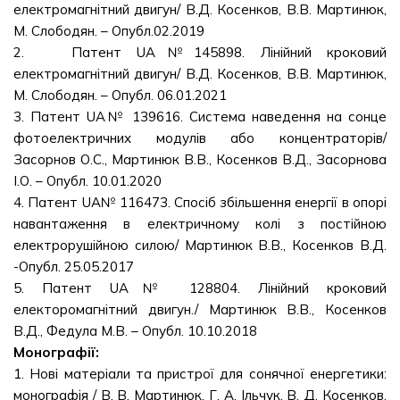
електромагнітний двигун/ В.Д. Косенков, В.В. Мартинюк,
М. Слободян. – Опубл.02.2019
2. Патент UA№145898. Лінійний кроковий
електромагнітний двигун/ В.Д. Косенков, В.В. Мартинюк,
М. Слободян. – Опубл. 06.01.2021
3. Патент UA№ 139616. Система наведення на сонце
фотоелектричних модулів або концентраторів/
Засорнов О.С., Мартинюк В.В., Косенков В.Д., Засорнова
І.О. – Опубл. 10.01.2020
4. Патент UA№ 116473. Спосіб збільшення енергії в опорі
навантаження в електричному колі з постійною
електрорушійною силою/ Мартинюк В.В., Косенков В.Д.
-Опубл. 25.05.2017
5. Патент UA№ 128804. Лінійний кроковий
електоромагнітний двигун./ Мартинюк В.В., Косенков
В.Д., Федула М.В. – Опубл. 10.10.2018
Монографії:
1. Нові матеріали та пристрої для сонячної енергетики:
монографія / В. В. Мартинюк, Г. А. Ільчук, В. Д. Косенков,