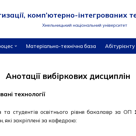
зації, комп’ютерно-інтегрованих те
Хмельницький національний університет
роцес
Матеріально-технічна база
Абітурієнту
Анотації вибіркових дисциплін
вані технології
ів та студентів освітнього рівня бакалавр за ОП
, які закріплені за кафедрою: