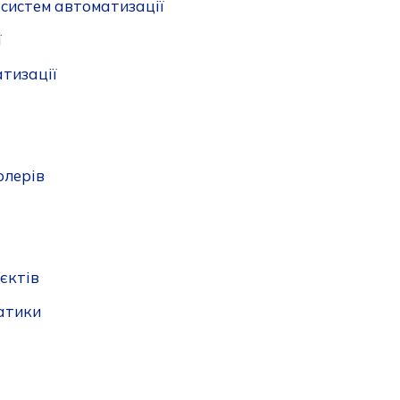
 систем автоматизації
ї
тизації
олерів
єктів
атики