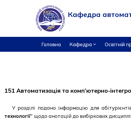
Кафедра автомати
Перейти
до
вмісту
Головна
Кафедра
Освітній п
151 Автоматизація та комп’ютерно-інтегро
У розділі подано інформацію для абітурієнт
технології”
щодо анотацій до вибіркових дисциплін