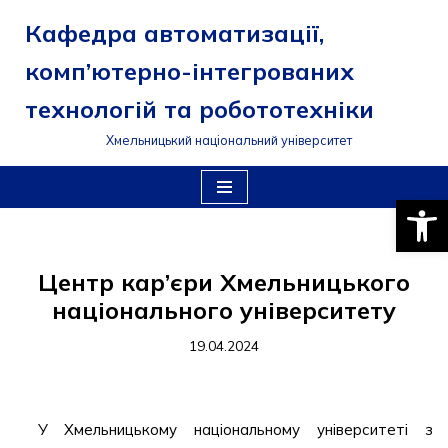
Кафедра автоматизації,
Перейти
комп’ютерно-інтегрованих
до
вмісту
технологій та робототехніки
Хмельницький національний університет
Відкри
Центр кар’єри Хмельницького
національного університету
19.04.2024
У Хмельницькому національному університеті з