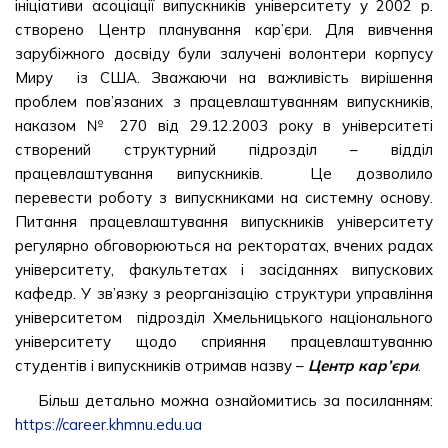
ініціативи асоціації випускників університету у 2002 р.
створено Центр планування кар’єри. Для вивчення
зарубіжного досвіду були залучені волонтери корпусу
Миру із США. Зважаючи на важливість вирішення
проблем пов’язаних з працевлаштуванням випускників,
наказом № 270 від 29.12.2003 року в університеті
створений структурний підрозділ – відділ
працевлаштування випускників. Це дозволило
перевести роботу з випускниками на системну основу.
Питання працевлаштування випускників університету
регулярно обговорюються на ректоратах, вчених радах
університету, факультетах і засіданнях випускових
кафедр. У зв’язку з реорганізацію структури управління
університетом підрозділ Хмельницького національного
університету щодо сприяння працевлаштуванню
студентів і випускників отримав назву –
Центр кар’єри
.
Більш детально можна ознайомитись за посиланням:
https://career.khmnu.edu.ua