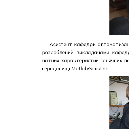
Асистент кафедри автоматизаці
розроблений викладачами кафедр
ватних характеристик сонячних па
середовищі Matlab/Simulink.