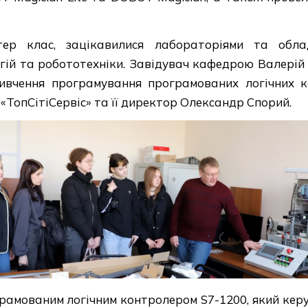
тер клас, зацікавилися лабораторіями та обла
огій та робототехніки. Завідувач кафедрою Валері
вчення програмування програмованих логічних ко
ТопСітіСервіс» та її директор Олександр Спорий.
рамованим логічним контролером S7-1200, який кер