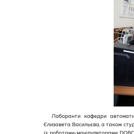
Лаборанти кафедри автоматиз
Єлизавета Васильєва, а також сту
із роботами-маніпуляторами DOBO