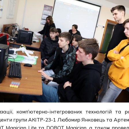
ації, комп’ютерно-інтегрованих технологій та 
денти групи АКІТР-23-1 Любомир Янковець та Арте
T Magician Lite та DOBOT Magician, а також прове