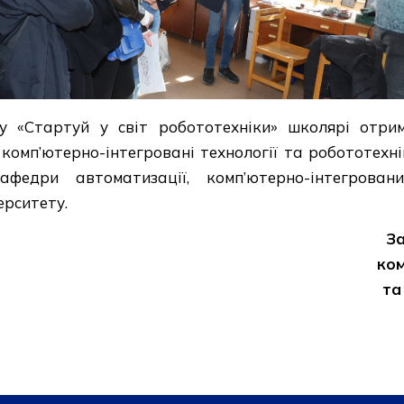
су «Стартуй у світ робототехніки» школярі отри
, комп’ютерно-інтегровані технології та робототехн
афедри автоматизації, комп’ютерно-інтегрован
ерситету.
За
ком
та