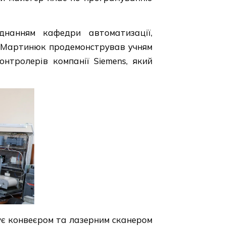
днанням кафедри автоматизації,
й Мартинюк продемонстрував учням
нтролерів компанії Siemens, який
ує конвеєром та лазерним сканером