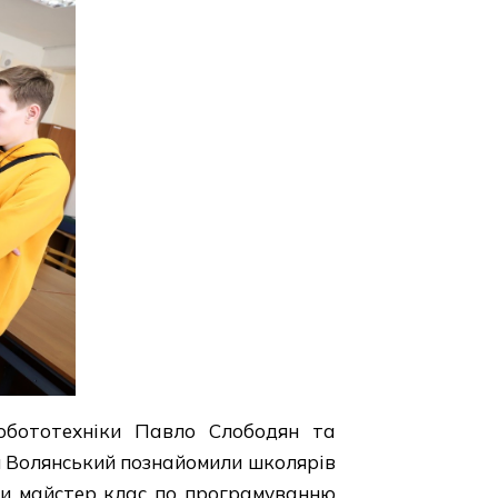
робототехніки Павло Слободян та
м Волянський познайомили школярів
ли майстер клас по програмуванню