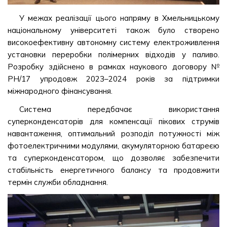
У межах реалізації цього напряму в Хмельницькому
національному університеті також було створено
високоефективну автономну систему електроживлення
установки переробки полімерних відходів у паливо.
Розробку здійснено в рамках наукового договору №
РН/17 упродовж 2023–2024 років за підтримки
міжнародного фінансування.
Система передбачає використання
суперконденсаторів для компенсації пікових струмів
навантаження, оптимальний розподіл потужності між
фотоелектричними модулями, акумуляторною батареєю
та суперконденсатором, що дозволяє забезпечити
стабільність енергетичного балансу та продовжити
термін служби обладнання.