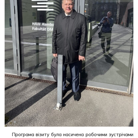
Програма візиту була насичена робочими зустрічами