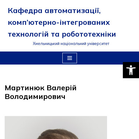
Кафедра автоматизації,
Перейти
комп’ютерно-інтегрованих
до
вмісту
технологій та робототехніки
Хмельницький національний університет
Відкри
Мартинюк Валерій
Володимирович