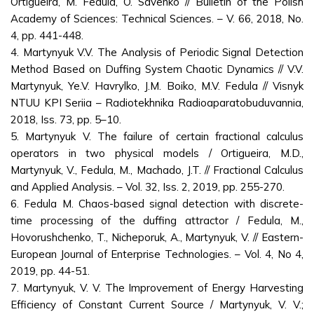
Ortigueira, M. Fedula, O. Savenko // Bulletin of the Polish
Academy of Sciences: Technical Sciences. – V. 66, 2018, No.
4, pp. 441-448.
4. Martynyuk V.V. The Analysis of Periodic Signal Detection
Method Based on Duffing System Chaotic Dynamics // V.V.
Martynyuk, Ye.V. Havrylko, J.M. Boiko, M.V. Fedula // Visnyk
NTUU KPI Seriia – Radiotekhnika Radioaparatobuduvannia,
2018, Iss. 73, pp. 5–10.
5. Martynyuk V. The failure of certain fractional calculus
operators in two physical models / Ortigueira, M.D.,
Martynyuk, V., Fedula, M., Machado, J.T. // Fractional Calculus
and Applied Analysis. – Vol. 32, Iss. 2, 2019, pp. 255-270.
6. Fedula M. Chaos-based signal detection with discrete-
time processing of the duffing attractor / Fedula, M.,
Hovorushchenko, T., Nicheporuk, A., Martynyuk, V. // Eastern-
European Journal of Enterprise Technologies. – Vol. 4, No 4,
2019, pp. 44-51.
7. Martynyuk, V. V. The Improvement of Energy Harvesting
Efficiency of Constant Current Source / Martynyuk, V. V.;