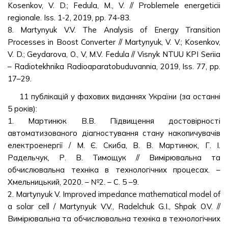
Kosenkov, V. D.; Fedula, M., V. // Problemele energeticii
regionale. Iss. 1-2, 2019, pp. 74-83.
8. Martynyuk V.V. The Analysis of Energy Transition
Processes in Boost Converter // Martynyuk, V. V.; Kosenkov,
V. D.; Geydarova, O., V, M.V. Fedula // Visnyk NTUU KPI Seriia
– Radiotekhnika Radioaparatobuduvannia, 2019, Iss. 77, pp.
17–29.
11 публікацій у фахових виданнях України (за останні
5 років):
1. Мартинюк В.В. Підвищення достовірності
автоматизованого діагностування стану накопичувачів
електроенергії / М. Є. Скиба, В. В. Мартинюк, Г. І.
Радельчук, Р. В. Тимощук // Вимірювальна та
обчислювальна техніка в технологічних процесах. –
Хмельницький, 2020. – №2. – С. 5 –9.
2. Martynyuk V. Improved impedance mathematical model of
a solar cell / Martynyuk V.V., Radelchuk G.I., Shpak O.V. //
Вимірювальна та обчислювальна техніка в технологічних