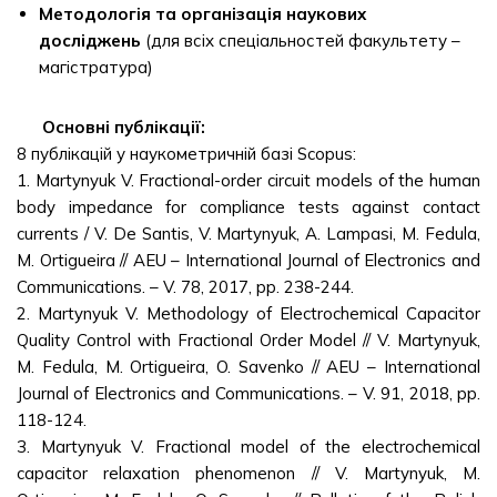
Методологія та організація наукових
досліджень
(для всіх спеціальностей факультету –
магістратура)
Основні публікації:
8 публікацій у наукометричній базі Scopus:
1. Martynyuk V. Fractional-order circuit models of the human
body impedance for compliance tests against contact
currents / V. De Santis, V. Martynyuk, A. Lampasi, M. Fedula,
M. Ortigueira // AEU – International Journal of Electronics and
Communications. – V. 78, 2017, pp. 238-244.
2. Martynyuk V. Methodology of Electrochemical Capacitor
Quality Control with Fractional Order Model // V. Martynyuk,
M. Fedula, M. Ortigueira, O. Savenko // AEU – International
Journal of Electronics and Communications. – V. 91, 2018, pp.
118-124.
3. Martynyuk V. Fractional model of the electrochemical
capacitor relaxation phenomenon // V. Martynyuk, M.