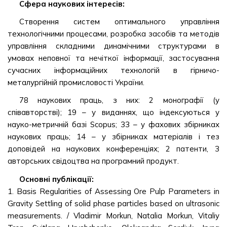
Сфера наукових інтересів:
Створення систем оптимального управління
технологічними процесами, розробка засобів та методів
управління складними динамічними структурами в
умовах неповної та нечіткої інформації, застосування
сучасних інформаційних технологій в гірничо-
металургійній промисловості України.
78 наукових праць, з них: 2 монографії (у
співавторстві); 19 – у виданнях, що індексуються у
науко-метричній базі Scopus; 33 – у фахових збірниках
наукових праць; 14 – у збірниках матеріалів і тез
доповідей на наукових конференціях; 2 патенти, 3
авторських свідоцтва на програмний продукт.
Основні публікації:
1. Basis Regularities of Assessing Ore Pulp Parameters in
Gravity Settling of solid phase particles based on ultrasonic
measurements. / Vladimir Morkun, Natalia Morkun, Vitaliy