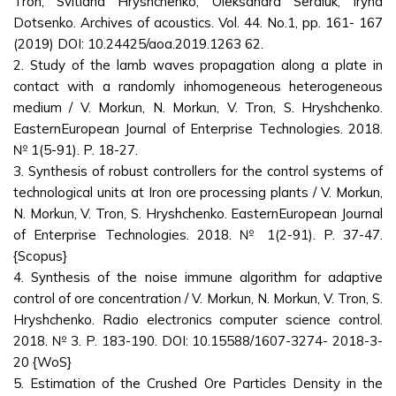
Tron, Svitlana Hryshchenko, Oleksandra Serdiuk, Iryna
Dotsenko. Archives of acoustics. Vol. 44. No.1, pp. 161- 167
(2019) DOI: 10.24425/aoa.2019.1263 62.
2. Study of the lamb waves propagation along a plate in
contact with a randomly inhomogeneous heterogeneous
medium / V. Morkun, N. Morkun, V. Tron, S. Hryshchenko.
EasternEuropean Journal of Enterprise Technologies. 2018.
№ 1(5-91). P. 18-27.
3. Synthesis of robust controllers for the control systems of
technological units at Iron ore processing plants / V. Morkun,
N. Morkun, V. Tron, S. Hryshchenko. EasternEuropean Journal
of Enterprise Technologies. 2018. № 1(2-91). P. 37-47.
{Sсopus}
4. Synthesis of the noise immune algorithm for adaptive
control of ore concentration / V. Morkun, N. Morkun, V. Tron, S.
Hryshchenko. Radio electronics computer science control.
2018. № 3. P. 183-190. DOI: 10.15588/1607-3274- 2018-3-
20 {WoS}
5. Estimation of the Crushed Ore Particles Density in the