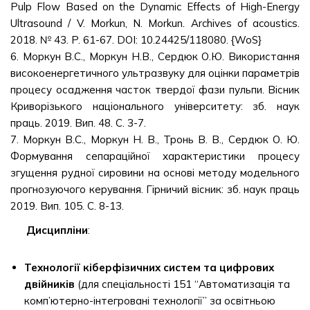
Pulp Flow Based on the Dynamic Effects of High-Energy
Ultrasound / V. Morkun, N. Morkun. Archives of acoustics.
2018. № 43. P. 61-67. DOI: 10.24425/118080. {WoS}
6. Моркун В.С., Моркун Н.В., Сердюк О.Ю. Використання
високоенергетичного ультразвуку для оцінки параметрів
процесу осадження часток твердої фази пульпи. Вісник
Криворізького національного університету: зб. наук
праць. 2019. Вип. 48. С. 3-7.
7. Моркун В.С., Моркун Н. В., Тронь В. В., Сердюк О. Ю.
Формування сепараційної характеристики процесу
згущення рудної сировини на основі методу модельного
прогнозуючого керування. Гірничий вісник: зб. наук праць
2019. Вип. 105. С. 8-13.
Дисципліни
:
Технології кіберфізичних систем та цифрових
двійників
(для спеціальності 151 “Автоматизація та
комп’ютерно-інтегровані технології” за освітньою