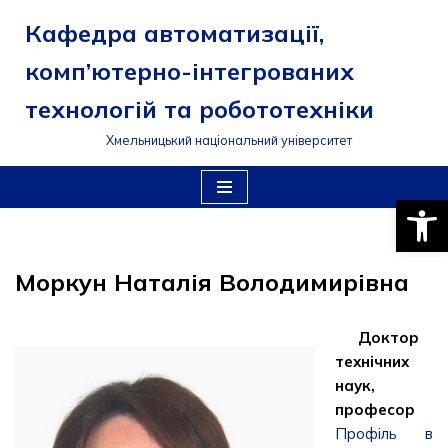
Кафедра автоматизації,
Перейти
комп’ютерно-інтегрованих
до
вмісту
технологій та робототехніки
Хмельницький національний університет
Відкри
Моркун Наталія Володимирівна
Доктор
технічних
наук,
професор
Профіль в