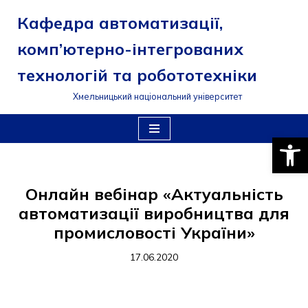
Кафедра автоматизації,
Перейти
комп’ютерно-інтегрованих
до
вмісту
технологій та робототехніки
Хмельницький національний університет
Відкри
Онлайн вебінар «Актуальність
автоматизації виробництва для
промисловості України»
17.06.2020