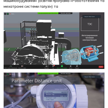
машинобудування» (освітня програма «Робототехнічні та
мехатронні системи галузі») та