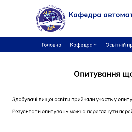
Кафедра автомати
Перейти
до
вмісту
Головна
Кафедра
Освітній п
Опитування що
Здобувачі вищої освіти прийняли участь у опит
Результати опитувань можна переглянути пер