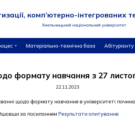
зації, комп’ютерно-інтегрованих те
Хмельницький національний університет
роцес
Матеріально-технічна база
Абітурієнту
до формату навчання з 27 листо
22.11.2023
уванні щодо формату навчання в університеті почина
ейшовши за посиланням
Результати опитування