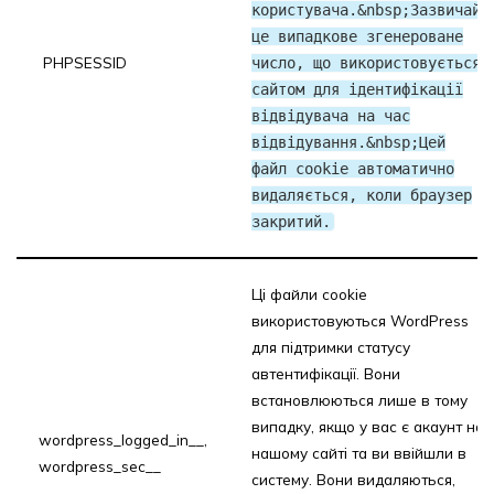
користувача.&nbsp;Зазвичай
це випадкове згенероване
PHPSESSID
число, що використовується
сайтом для ідентифікації
відвідувача на час
відвідування.&nbsp;Цей
файл cookie автоматично
видаляється, коли браузер
закритий.
Ці файли cookie
використовуються WordPress
для підтримки статусу
автентифікації. Вони
встановлюються лише в тому
випадку, якщо у вас є акаунт на
wordpress_logged_in__,
нашому сайті та ви ввійшли в
wordpress_sec__
систему. Вони видаляються,