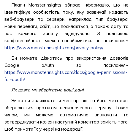
Плагін MonsterInsights збирає інформацію, що не
ідентифікує особистість, таку, яку зазвичай надають
веб-браузери та сервери, наприклад, тип браузера,
мовні переваги, сайт, що посилається, а також дату та
час кожного запиту відвідувача. З політикою
конфіденційності можна ознайомитись за посиланням
https://www.monsterinsights.com/privacy-policy/
.
Ви можете дізнатись про використання дозволів
Google oAuth за посиланням
https://www.monsterinsights.com/docs/google-permissions-
for-oauth/
.
Як довго ми зберігаємо ваші дані
Якщо ви залишаєте коментар, він та його метадані
зберігаються протягом невизначеного терміну. Таким
чином, ми можемо автоматично визначати та
затверджувати кожен наступний коментар замість того,
щоб тримати їх у черзі на модерації.