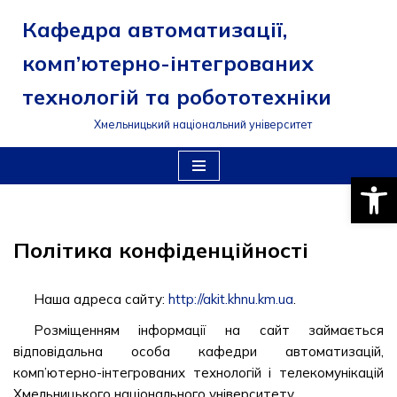
Кафедра автоматизації,
Перейти
комп’ютерно-інтегрованих
до
вмісту
технологій та робототехніки
Хмельницький національний університет
Відкри
Політика конфіденційності
Наша адреса сайту:
http://akit.khnu.km.ua
.
Розміщенням інформації на сайт займається
відповідальна особа кафедри автоматизацій,
комп’ютерно-інтегрованих технологій і телекомунікацій
Хмельницького національного університету.