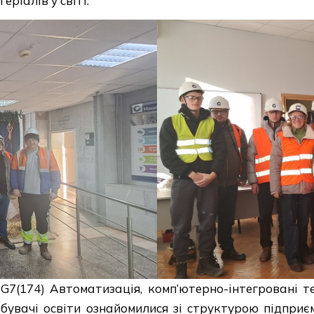
ріалів у світі.
 G7(174) Автоматизація, комп’ютерно-інтегровані т
обувачі освіти ознайомилися зі структурою підприє