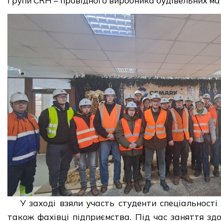
Групи CRH – провідного виробника будівельних мате
У заході взяли участь студенти спеціальності
також фахівці підприємства. Під час заняття зд