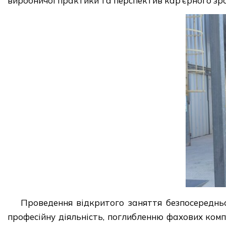
виробничої практики та перспектив кар’єрного зр
Проведення відкритого заняття безпосередньо
професійну діяльність, поглибленню фахових ком