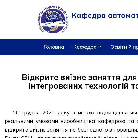
Кафедра автомати
Перейти
до
вмісту
Головна
Кафедра
Освітній п
Відкрите виїзне заняття для
інтегрованих технологій т
16 грудня 2025 року з метою підвищення якос
реальними умовами виробництва кафедрою та за
відкрите виїзне заняття на базі одного з провідн