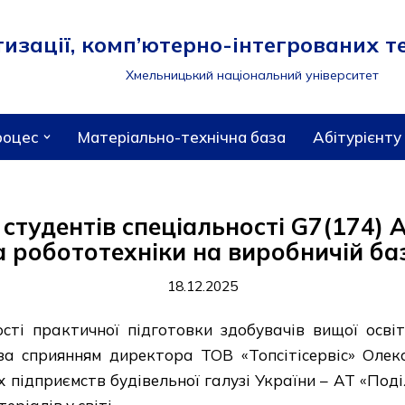
зації, комп’ютерно-інтегрованих те
Хмельницький національний університет
роцес
Матеріально-технічна база
Абітурієнту
 студентів спеціальності G7(174)
а робототехніки на виробничій ба
18.12.2025
ті практичної підготовки здобувачів вищої освіт
 сприянням директора ТОВ «Топсітісервіс» Олек
их підприємств будівельної галузі України – АТ «По