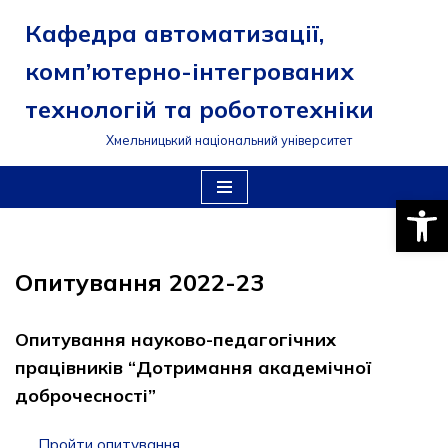
Кафедра автоматизації,
Перейти
комп’ютерно-інтегрованих
до
вмісту
технологій та робототехніки
Хмельницький національний університет
Відкри
Опитування 2022-23
Опитування науково-педагогічних
працівників “Дотримання академічної
доброчесності”
Пройти опитування