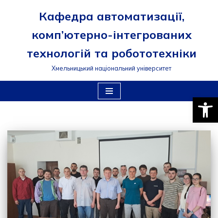
Кафедра автоматизації,
Перейти
комп’ютерно-інтегрованих
до
вмісту
технологій та робототехніки
Хмельницький національний університет
Відкри