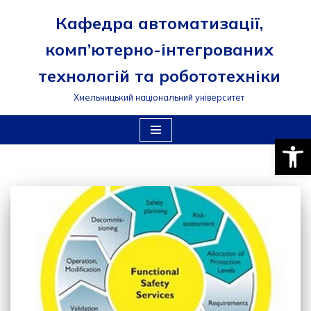
Кафедра автоматизації,
Перейти
комп’ютерно-інтегрованих
до
вмісту
технологій та робототехніки
Хмельницький національний університет
Відкри